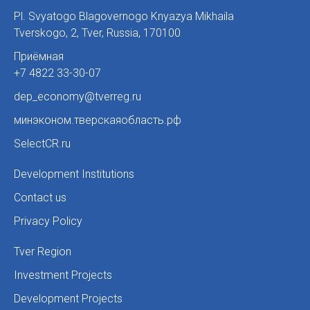
Pl. Svyatogo Blagovernogo Knyazya Mikhaila
Tverskogo, 2
,
Tver, Russia
,
170100
Приёмная
+7 4822 33-30-07
dep_economy@tverreg.ru
минэконом.тверскаяобласть.рф
SelectCR.ru
Development Institutions
Contact us
Privacy Policy
Tver Region
Investment Projects
Development Projects