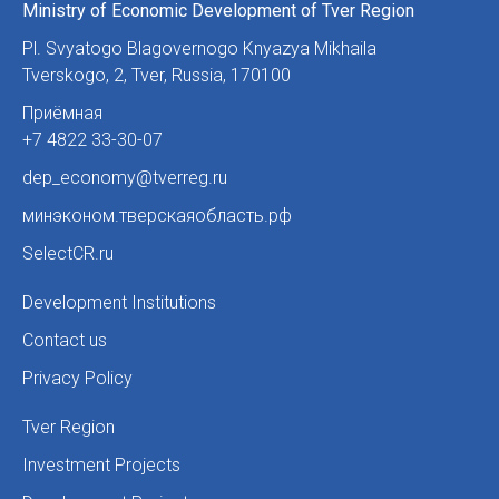
Ministry of Economic Development of Tver Region
Pl. Svyatogo Blagovernogo Knyazya Mikhaila
Tverskogo, 2
,
Tver, Russia
,
170100
Приёмная
+7 4822 33-30-07
dep_economy@tverreg.ru
минэконом.тверскаяобласть.рф
SelectCR.ru
Development Institutions
Contact us
Privacy Policy
Tver Region
Investment Projects