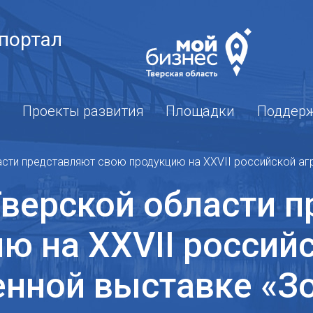
портал
Проекты развития
Площадки
Поддер
асти представляют свою продукцию на XXVII российской а
верской области 
ю на XXVII россий
нной выставке «Зо