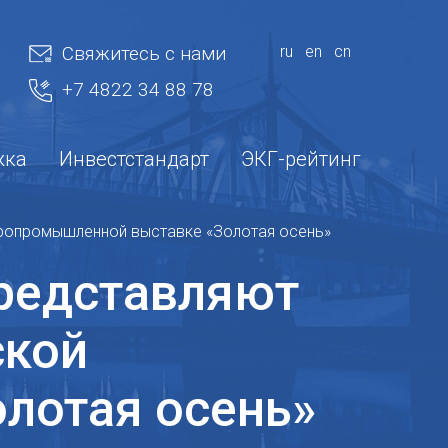
Свяжитесь с нами
ru
en
cn
+7 4822 34 88 78
жка
Инвестстандарт
ЭКГ-рейтинг
гропромышленной выставке «Золотая осень»
представляют
ской
лотая осень»