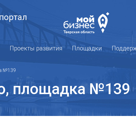
портал
Проекты развития
Площадки
Поддер
а №139
о, площадка №139