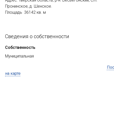
Адрес: Тверская область, р-н. Весьегонский, с/п.
Пронинское, д. Шенское.
Площадь 36142 кв. м
Сведения о собственности
Собственность
Муниципальная
Пос
на карте