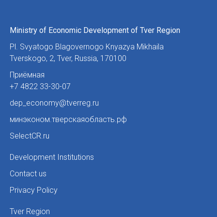
Ministry of Economic Development of Tver Region
Pl. Svyatogo Blagovernogo Knyazya Mikhaila
Tverskogo, 2
,
Tver, Russia
,
170100
Приёмная
+7 4822 33-30-07
dep_economy@tverreg.ru
минэконом.тверскаяобласть.рф
SelectCR.ru
Development Institutions
Contact us
Privacy Policy
Tver Region